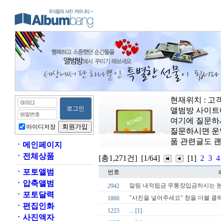
현재위치 : 
앨범방 사이트
여기에 질문하
아이디저장
질문하시면 운영
품 관련글도 
ㆍ
메인페이지
ㆍ
전체상품
[총1,271건]
[1/64]
[1]
2
3
4
ㆍ
포토앨범
번호
ㆍ
압축앨범
알림
내적립금 무통장입금하시는 분
2942
ㆍ
포토달력
"사진을 넣어주세요" 창을 더블 클
1860
ㆍ
편집인화
1223
...
[1]
ㆍ
사진액자