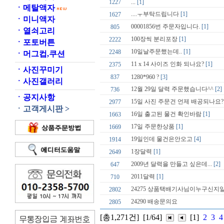
1227
...
[1]
ㆍ
메탈액자
....ㅜ부탁드립니다
[1]
1627
ㆍ
미니액자
00001856번 주문자입니다.
[1]
805
ㆍ
열쇠고리
100장씩 분리포장
[1]
2222
ㆍ
포토버튼
10일날주문했는데..
[1]
2248
ㆍ
머그컵,쿠션
11 x 14 사이즈 인화 되나요?
[1]
2375
ㆍ
사진꾸미기
837
1280*960 ?
[3]
ㆍ
사진갤러리
12월 29일 달력 주문했습니다^^
[2]
736
ㆍ
공지사항
15일 사진 주문건 언제 배공되나요
2977
ㆍ
고객게시판 >
16일 출고된 물건 확인바람
[1]
1663
17일 주문한상품
[1]
1669
19일인데 물건은안오고
[4]
1914
1장달력
[1]
2649
2009년 달력을 만들고 싶은데...
[2]
647
2011달력
[1]
710
24275 상품택배기사님이누구신
2802
24290 배송문의요
2805
[총1,271건]
[1/64]
[1]
2
3
4