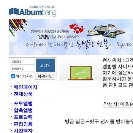
현재위치 : 
앨범방 사이트
여기에 질문하
아이디저장
질문하시면 운영
품 관련글도 
ㆍ
메인페이지
ㆍ
전체상품
ㆍ
포토앨범
작성자:
이호
ㆍ
압축앨범
ㆍ
포토달력
방금 입금드렸구 언제쯤 받아볼
ㆍ
편집인화
ㆍ
사진액자