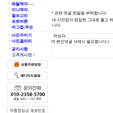
ㆍ
메탈액자
ㆍ
미니액자
* 관련 댓글 한말씀 부탁합니다.
ㆍ
열쇠고리
네 사진없이 편집한 그대로 출고 하
ㆍ
포토버튼
니다.
ㆍ
머그컵,쿠션
ㆍ
사진꾸미기
작성자:
ㆍ
사진갤러리
며 본인댓글 삭제시 필요합니다.)
ㆍ
공지사항
ㆍ
고객게시판 >