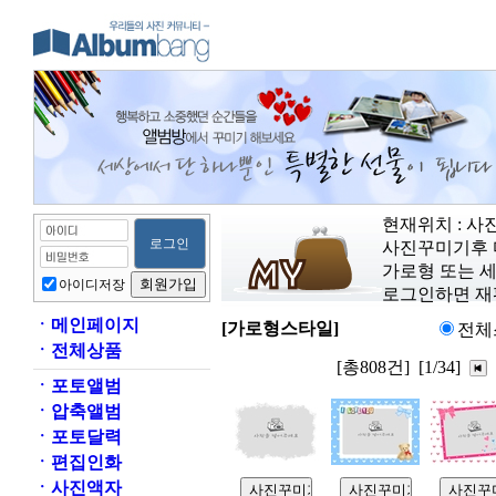
현재위치 : 
사진꾸미기후 
가로형 또는 
아이디저장
로그인하면 재
ㆍ
메인페이지
[가로형스타일]
전체
ㆍ
전체상품
[총808건]
[1/34]
ㆍ
포토앨범
ㆍ
압축앨범
ㆍ
포토달력
ㆍ
편집인화
ㆍ
사진액자