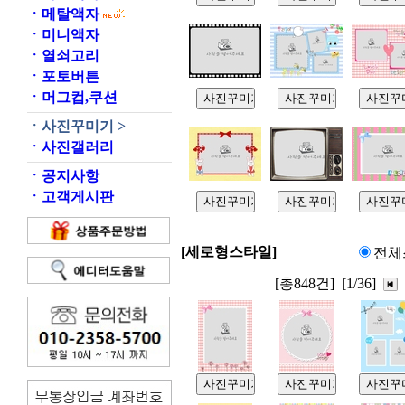
ㆍ
메탈액자
ㆍ
미니액자
ㆍ
열쇠고리
ㆍ
포토버튼
ㆍ
머그컵,쿠션
ㆍ
사진꾸미기 >
ㆍ
사진갤러리
ㆍ
공지사항
ㆍ
고객게시판
[세로형스타일]
전체
[총848건]
[1/36]