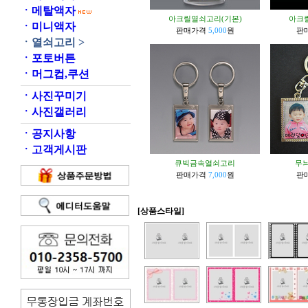
ㆍ
메탈액자
아크릴열쇠고리(기본)
아크
ㆍ
미니액자
판매가격
5,000
원
판
ㆍ
열쇠고리 >
ㆍ
포토버튼
ㆍ
머그컵,쿠션
ㆍ
사진꾸미기
ㆍ
사진갤러리
ㆍ
공지사항
ㆍ
고객게시판
큐빅금속열쇠고리
무
판매가격
7,000
원
판
[상품스타일]