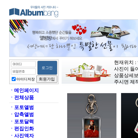
현재위치 :
사진이 들어
상품상세보
아이디저장
주시면 제
ㆍ
메인페이지
ㆍ
전체상품
ㆍ
포토앨범
ㆍ
압축앨범
ㆍ
포토달력
ㆍ
편집인화
ㆍ
사진액자