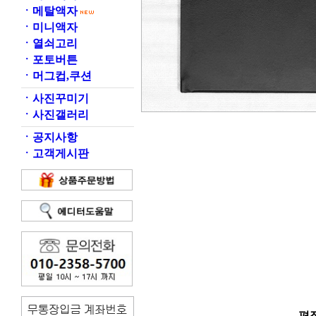
ㆍ
메탈액자
ㆍ
미니액자
ㆍ
열쇠고리
ㆍ
포토버튼
ㆍ
머그컵,쿠션
ㆍ
사진꾸미기
ㆍ
사진갤러리
ㆍ
공지사항
ㆍ
고객게시판
편집