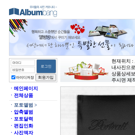
현재위치 : 
내사진으로
상품상세보
아이디저장
주시면 제
ㆍ
메인페이지
ㆍ
전체상품
ㆍ
포토앨범 >
ㆍ
압축앨범
ㆍ
포토달력
ㆍ
편집인화
ㆍ
사진액자